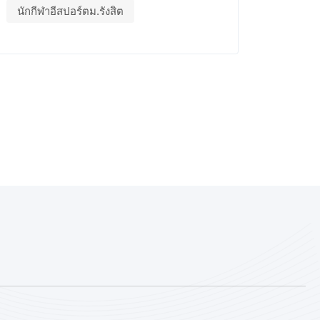
นักกีฬาอีสปอร์ตม.รังสิต