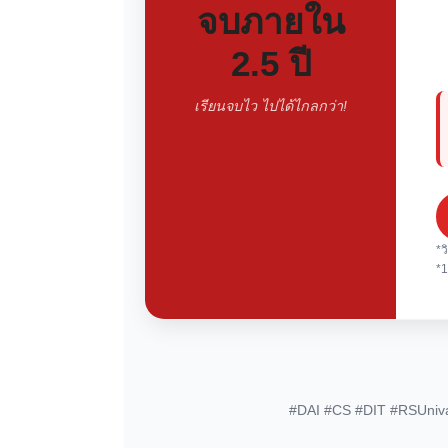
จบภายใน
2.5 ปี
เรียนจบไว ไปได้ไกลกว่า!
*ว
*1
#DAI #CS #DIT #RSUnival