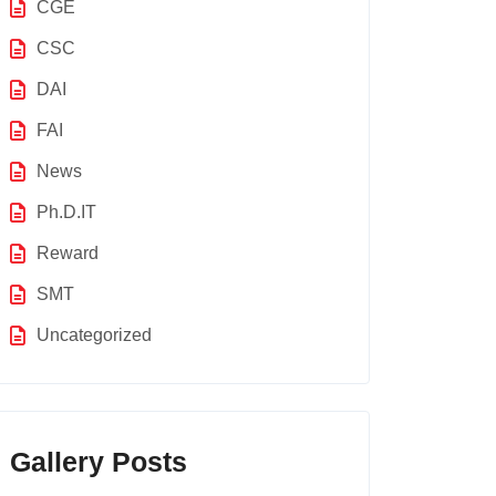
CGE
CSC
DAI
FAI
News
Ph.D.IT
Reward
SMT
Uncategorized
Gallery Posts