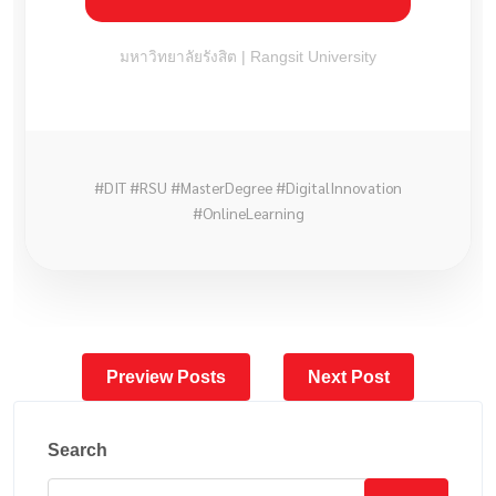
มหาวิทยาลัยรังสิต | Rangsit University
#DIT #RSU #MasterDegree #DigitalInnovation
#OnlineLearning
Preview Posts
Next Post
Search