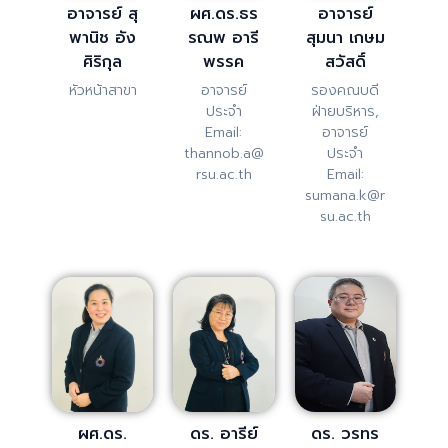
อาจารย์ สุ
ผศ.ดร.ธร
อาจารย์
พานิช อัง
รณพ อารี
สุมนา เกษม
ศิริกุล
พรรค
สวัสดิ์
หัวหน้าสาขา
อาจารย์
รองคณบดี
ประจำ
ฝ่ายบริหาร,
Email:
อาจารย์
thannob.a@
ประจำ
rsu.ac.th
Email:
sumana.k@r
su.ac.th
ผศ.ดร.
ดร. อารีย์
ดร. วรทร