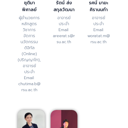
ชุติมา
รัตน์ ส่ง
รศน์ มาฆะ
พิศาลย์
สกุลวัฒนา
ศิรานนท์า
ผู้อำนวยการ
อาจารย์
อาจารย์
หลักสูตร
ประจำ
ประจำ
วิชาการ
Email:
Email:
จัดการ
areerat.s@r
woratat.m@
นวัตกรรม
su.ac.th
rsu.ac.th
ดิจิทัล
(Online)
(ปริญญาโท),
อาจารย์
ประจำ
Email:
chutima.b@
rsu.ac.th