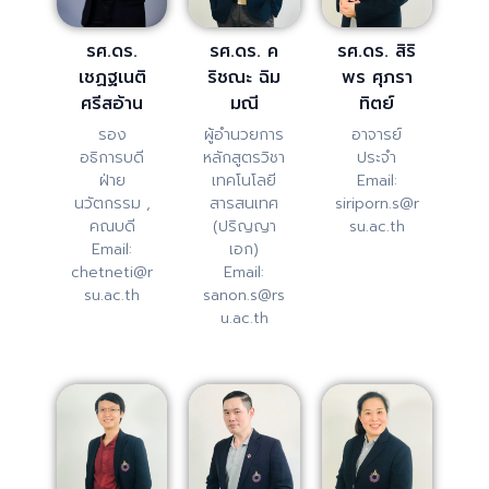
รศ.ดร.
รศ.ดร. ค
รศ.ดร. สิริ
เชฏฐเนติ
ริชณะ ฉิม
พร ศุภรา
ศรีสอ้าน
มณี
ทิตย์
รอง
ผู้อำนวยการ
อาจารย์
อธิการบดี
หลักสูตรวิชา
ประจำ
ฝ่าย
เทคโนโลยี
Email:
นวัตกรรม ,
สารสนเทศ
siriporn.s@r
คณบดี
(ปริญญา
su.ac.th
Email:
เอก)
chetneti@r
Email:
su.ac.th
sanon.s@rs
u.ac.th