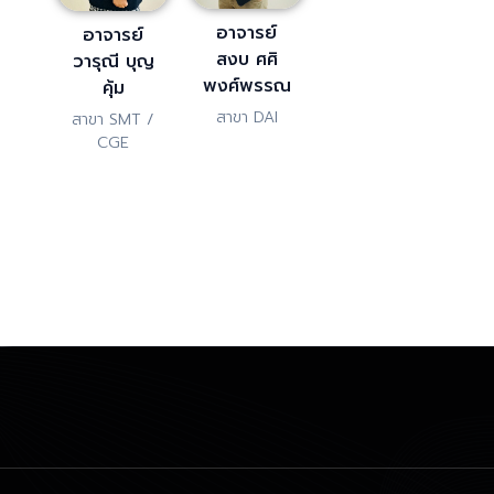
อาจารย์
อาจารย์
สงบ ศศิ
วารุณี บุญ
พงศ์พรรณ
คุ้ม
สาขา DAI
สาขา SMT /
CGE