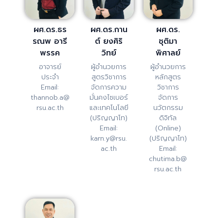
ผศ.ดร.ธร
ผศ.ดร.กาน
ผศ.ดร.
รณพ อารี
ต์ ยงศิริ
ชุติมา
พรรค
วิทย์
พิศาลย์
อาจารย์
ผู้อำนวยการ
ผู้อำนวยการ
ประจำ
สูตรวิชาการ
หลักสูตร
Email:
จัดการความ
วิชาการ
thannob.a@
มั่นคงไซเบอร์
จัดการ
rsu.ac.th
และเทคโนโลยี
นวัตกรรม
(ปริญญาโท)
ดิจิทัล
Email:
(Online)
karn.y@rsu.
(ปริญญาโท)
ac.th
Email:
chutima.b@
rsu.ac.th