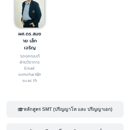
ผศ.ดร.สมช
าย เล็ก
เจริญ
รองคณบดี
ฝ่ายวิชาการ
Email:
somchai.l@r
su.ac.th
หลักสูตร SMT (ปริญญาโท และ ปริญญาเอก)